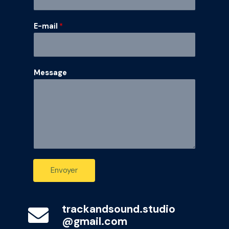
E
-
E-mail
*
m
a
i
Message
l
M
e
s
s
a
g
e
Envoyer
trackandsound.studio
@gmail.com